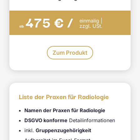
475 € /
einmalig |
ab
zzgl. USt.
Dieses
Zum Produkt
Produkt
weist
mehrere
Varianten
auf.
Die
Liste der Praxen für Radiologie
Optionen
können
Namen der Praxen für Radiologie
auf
der
DSGVO konforme
Detailinformationen
Produktseite
inkl.
Gruppenzugehörigkeit
gewählt
werden