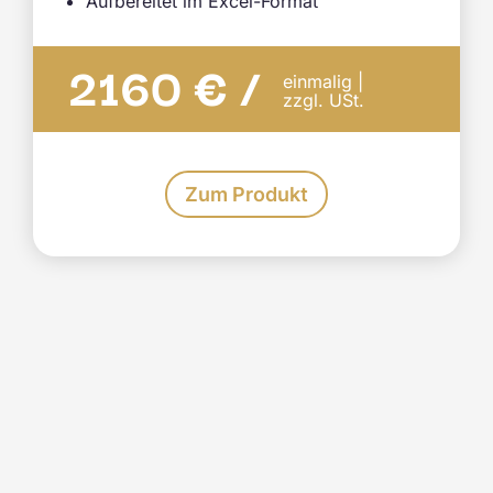
Aufbereitet im Excel-Format
2160 € /
einmalig |
zzgl. USt.
Zum Produkt