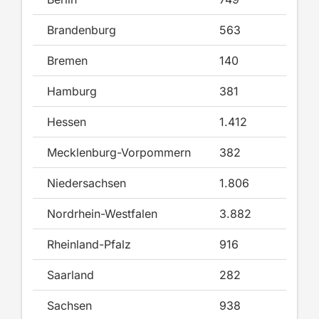
Brandenburg
563
44
Bremen
140
17
Hamburg
381
31
Hessen
1.412
16
Mecklenburg-Vorpommern
382
27
Niedersachsen
1.806
95
Nordrhein-Westfalen
3.882
31
Rheinland-Pfalz
916
85
Saarland
282
39
Sachsen
938
68