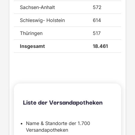
Sachsen-Anhalt
572
42
Schleswig- Holstein
614
57
Thüringen
517
51
Insgesamt
18.461
1.
Liste der Versandapotheken
Name & Standorte der 1.700
Versandapotheken