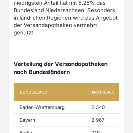
niedrigsten Anteil hat mit 5,26% das
Bundesland Niedersachsen. Besonders
in ländlichen Regionen wird das Angebot
der Versandapotheken vermehrt
genutzt.
Verteilung der Versandapotheken
nach Bundesländern
BUNDESLAND
APOTHEKEN
ZU
Baden-Württemberg
2.340
21
Bayern
2.967
40
Berlin
749
64