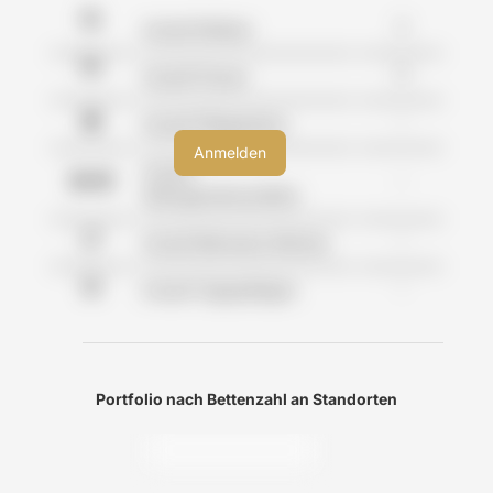
2
Anzahl Kliniken
0
Anzahl Praxen
-
Anzahl Pflegeheime
Anzahl
-
Wohngemeinschaften
-
Anzahl Betreutes Wohnen
-
Anzahl Tagespflegen
Portfolio nach Bettenzahl an Standorten