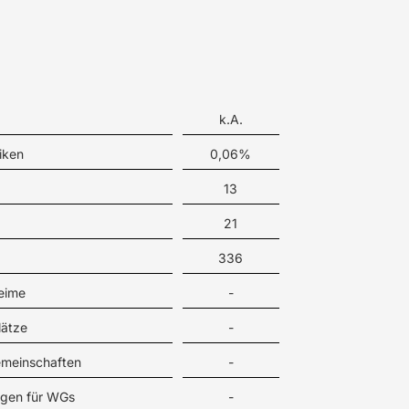
k.A.
iken
0,06%
13
21
336
eime
-
lätze
-
meinschaften
-
gen für WGs
-