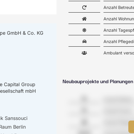
Anzahl Betreu
Anzahl Wohnun
Anzahl Tagesp
pe GmbH & Co. KG
Anzahl Pfleged
Ambulant verso
Neubauprojekte und Planungen
te Capital Group
esellschaft mbH
Anzahl Kliniken
Anzahl Praxen
ik Sanssouci
Anzahl Pflegeh
Raum Berlin
Anzahl Wohnge