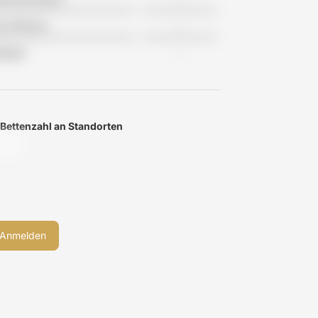
tes Wohnen
-
flegen
-
 Bettenzahl an Standorten