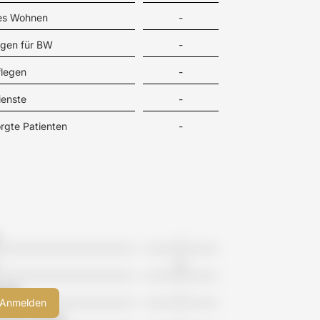
tes Wohnen
-
gen für BW
-
flegen
-
ienste
-
rgte Patienten
-
-
0
eime
-
meinschaften
-