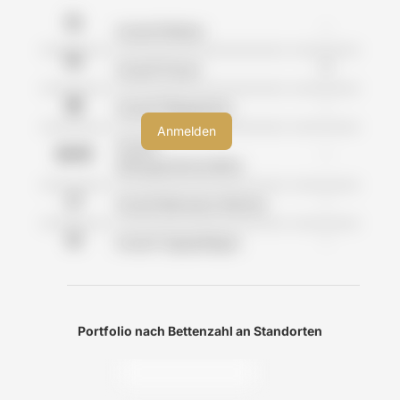
-
Anzahl Kliniken
0
Anzahl Praxen
-
Anzahl Pflegeheime
Anzahl
-
Wohngemeinschaften
-
Anzahl Betreutes Wohnen
-
Anzahl Tagespflegen
Portfolio nach Bettenzahl an Standorten