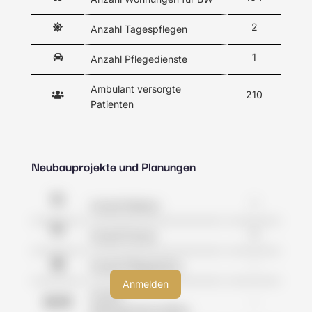
2
Anzahl Tagespflegen
1
Anzahl Pflegedienste
Ambulant versorgte
210
Patienten
Neubauprojekte und Planungen
1
Anzahl Kliniken
0
Anzahl Praxen
-
Anzahl Pflegeheime
Anzahl
-
Wohngemeinschaften