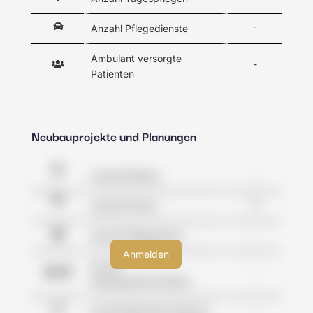
-
Anzahl Pflegedienste
Ambulant versorgte
-
Patienten
Neubauprojekte und Planungen
-
Anzahl Kliniken
0
Anzahl Praxen
-
Anzahl Pflegeheime
Anzahl
-
Wohngemeinschaften
-
Anzahl Betreutes Wohnen