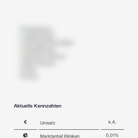
Pflegeheime
Tagespflegen
Wohngemeinschaften
Pflegedienste
Betreutes Wohnen
Reha-Kliniken
Klinik
Praxis
Aktuelle Kennzahlen
k.A.
Umsatz
0,01%
Marktanteil Kliniken