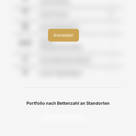
-
Anzahl Kliniken
0
Anzahl Praxen
-
Anzahl Pflegeheime
Anzahl
-
Wohngemeinschaften
-
Anzahl Betreutes Wohnen
-
Anzahl Tagespflegen
Portfolio nach Bettenzahl an Standorten