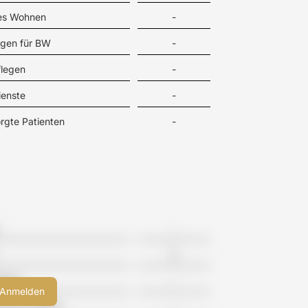
tes Wohnen
-
gen für BW
-
flegen
-
ienste
-
rgte Patienten
-
-
0
eime
-
meinschaften
-