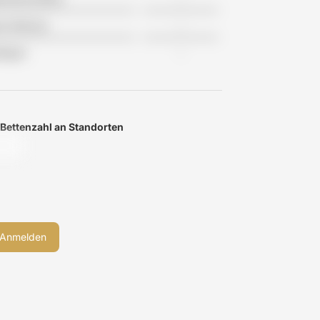
tes Wohnen
-
flegen
-
 Bettenzahl an Standorten