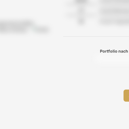
Anzahl Betreu
Anzahl Tagesp
gemeinschaften
Reha-Kliniken
Klinik
Portfolio nach