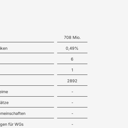
708 Mio.
iken
0,49%
6
1
2892
eime
-
lätze
-
meinschaften
-
gen für WGs
-