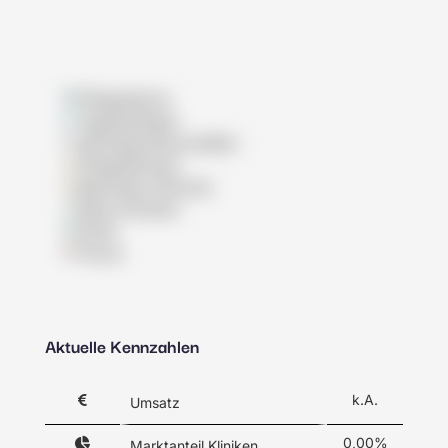
Pflegeheime
Tagespflegen
Wohngemeinschaften
Pflegedienste
Betreutes Wohnen
Reha-Kliniken
Klinik
Praxis
Aktuelle Kennzahlen
k.A.
Umsatz
0,00%
Marktanteil Kliniken