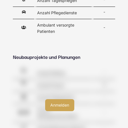
Anzahl Tagespflegen
-
Anzahl Pflegedienste
Ambulant versorgte
-
Patienten
Neubauprojekte und Planungen
-
Anzahl Kliniken
0
Anzahl Praxen
-
Anzahl Pflegeheime
Anzahl
-
Wohngemeinschaften
-