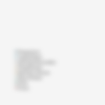
Pflegeheime
Tagespflegen
Wohngemeinschaften
Pflegedienste
Betreutes Wohnen
Reha-Kliniken
Klinik
Praxis