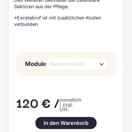
Des Weiteren beinhaltet die Datenbank
Sektoren aus der Pflege.
*Excelabruf ist mit zusätzlichen Kosten
verbunden
Module
Wähle eine Option
120 € /
monatlich
| zzgl.
USt.
In den Warenkorb