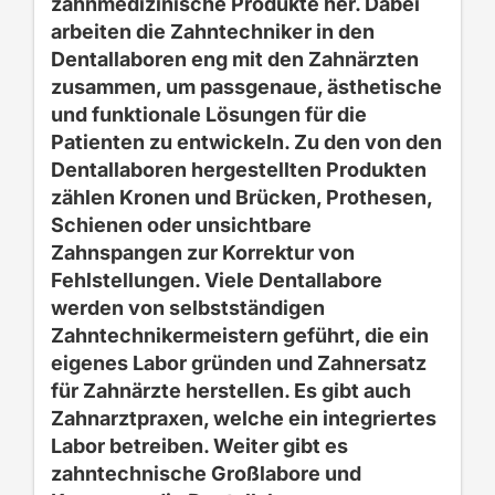
zahnmedizinis
che Produkte her. D
abei
arbeiten die Zahntechniker in den
Dentallaboren eng mit
den Zahnärzten
zusammen, um passgenaue, ästhetische
und funktionale Lösungen
für die
Patienten zu entwickeln.
Zu den
von den
Dentallaboren hergestellten Produkten
zählen Kronen und Brücken
, Prothesen,
Schienen
oder unsichtbare
Zahnspangen zur Korrektur von
Fehlstellungen.
Viele Dentallabore
werden von selbstständigen
Zahntechnikermeistern geführt
, die ein
eigenes Labor gründen und Zahnersatz
für Zahnä
rzte herstellen.
Es gibt auch
Zahnarztpraxen
, welche ein integriertes
Labor betreibe
n.
Weiter gibt es
zahntechnische Großlabore
und