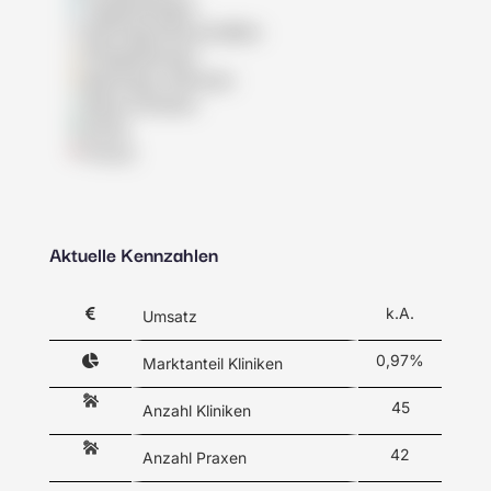
Tagespflegen
Wohngemeinschaften
Pflegedienste
Betreutes Wohnen
Reha-Kliniken
Klinik
Praxis
Aktuelle Kennzahlen
k.A.
Umsatz
0,97%
Marktanteil Kliniken
45
Anzahl Kliniken
42
Anzahl Praxen