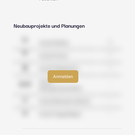
Neubauprojekte und Planungen
2
Anzahl Kliniken
1
Anzahl Praxen
1
Anzahl Pflegeheime
Anzahl
-
Wohngemeinschaften
-
Anzahl Betreutes Wohnen
-
Anzahl Tagespflegen