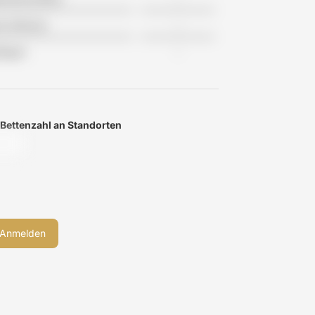
tes Wohnen
-
flegen
-
 Bettenzahl an Standorten