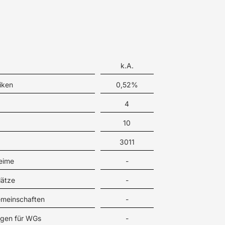
k.A.
iken
0,52%
4
10
3011
eime
-
lätze
-
meinschaften
-
gen für WGs
-