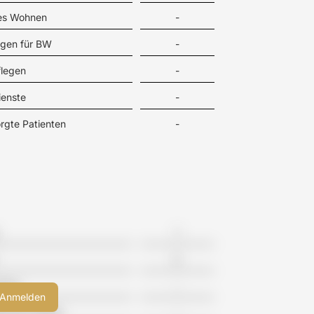
tes Wohnen
-
gen für BW
-
flegen
-
ienste
-
rgte Patienten
-
1
0
eime
-
meinschaften
-