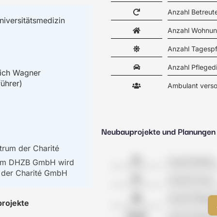
Anzahl Betreu
niversitätsmedizin
Anzahl Wohnun
Anzahl Tagesp
Anzahl Pfleged
rich Wagner
ührer)
Ambulant verso
Neubauprojekte und Planungen
trum der Charité
Anzahl Kliniken
 am DHZB GmbH wird
 der Charité GmbH
Anzahl Praxen
Anzahl Pflegeh
projekte
Anzahl Wohnge