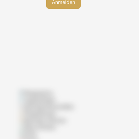
Pflegeheime
Tagespflegen
Wohngemeinschaften
Pflegedienste
Betreutes Wohnen
Reha-Kliniken
Klinik