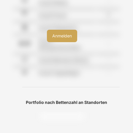
-
Anzahl Kliniken
0
Anzahl Praxen
-
Anzahl Pflegeheime
Anzahl
-
Wohngemeinschaften
-
Anzahl Betreutes Wohnen
-
Anzahl Tagespflegen
Portfolio nach Bettenzahl an Standorten