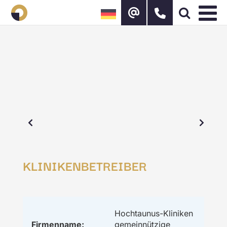
Zum
Inhalt
springen
KLINIKENBETREIBER
Hochtaunus-Kliniken
Firmenname:
gemeinnützige