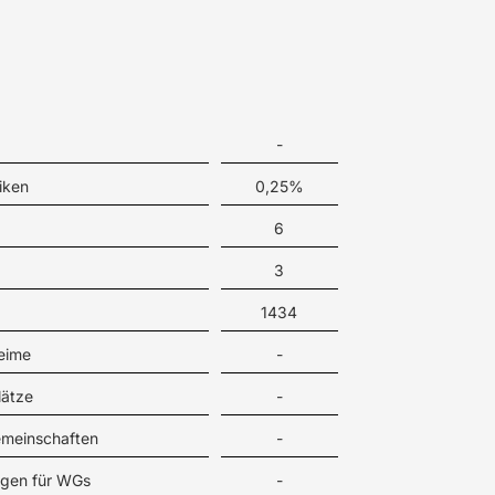
-
iken
0,25%
6
3
1434
eime
-
lätze
-
meinschaften
-
gen für WGs
-