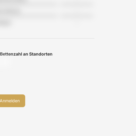
tes Wohnen
-
flegen
-
 Bettenzahl an Standorten