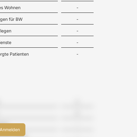
tes Wohnen
-
gen für BW
-
flegen
-
ienste
-
rgte Patienten
-
2
0
eime
-
meinschaften
-