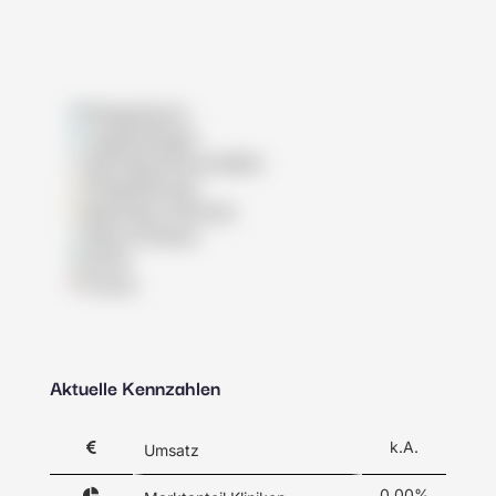
Pflegeheime
Tagespflegen
Wohngemeinschaften
Pflegedienste
Betreutes Wohnen
Reha-Kliniken
Klinik
Praxis
Aktuelle Kennzahlen
k.A.
Umsatz
0,00%