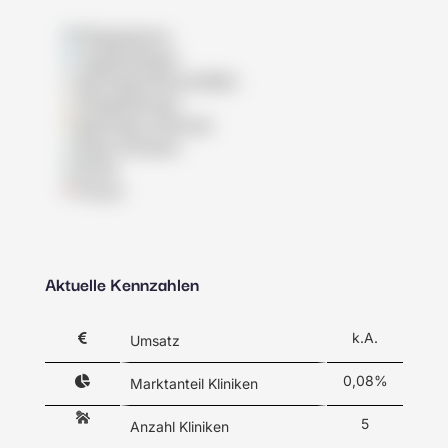
Pflegeheime
Tagespflegen
Wohngemeinschaften
Pflegedienste
Betreutes Wohnen
Reha-Kliniken
Klinik
Praxis
Aktuelle Kennzahlen
k.A.
Umsatz
0,08%
Marktanteil Kliniken
5
Anzahl Kliniken