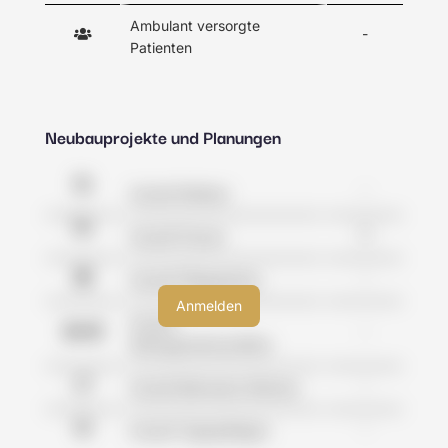
Ambulant versorgte
-
Patienten
Neubauprojekte und Planungen
-
Anzahl Kliniken
0
Anzahl Praxen
-
Anzahl Pflegeheime
Anzahl
-
Wohngemeinschaften
-
Anzahl Betreutes Wohnen
-
Anzahl Tagespflegen