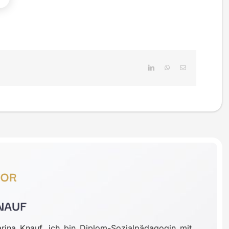
LinkedIn
WhatsApp
E-
Mail
TOR
NAUF
rina Knauf, ich bin Diplom-Sozialpädagogin mit