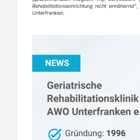
Rehabilitationseinrichtung nicht annähernd“
,
Unterfranken.