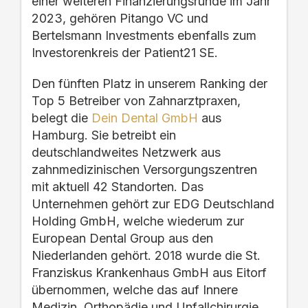
einer weiteren Finanzierungsrunde
im Jahr
2023, geh
ören
Pitango
VC
und
Bertelsmann Investments
ebenfalls zum
Investorenkreis der Patient21 SE.
Den fünften Platz in unserem Ranking der
Top 5
Betreiber von Zahnarztpraxen
,
belegt die
Dein Dental GmbH
aus
Hamburg.
Sie betreibt ein
deutschlandweites Netzwerk aus
zahnmedizinischen Versorgungszentren
mit aktuell
42 Standorten.
Das
Unternehmen gehört zur EDG Deutschland
Holding GmbH, welche wiederum zur
European Dental Group aus den
Niederlanden gehört. 2018 wurde die St.
Franziskus Krankenhaus GmbH aus Eitorf
übernommen, welche das auf Innere
Medizin, Orthopädie und Unfallchirurgie