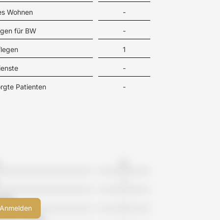
tes Wohnen
-
gen für BW
-
flegen
1
ienste
-
rgte Patienten
-
9
1
eime
-
meinschaften
-