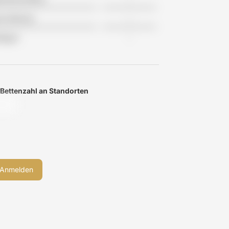
tes Wohnen
-
flegen
-
 Bettenzahl an Standorten