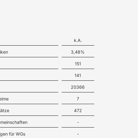
k.A.
iken
3,48%
151
141
20366
eime
7
lätze
472
meinschaften
-
gen für WGs
-