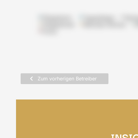
Pflegeheime
Tagespflegen
Wohn
Pflegedienste
Betreutes Wohnen
Praxis
Zum vorherigen Betreiber
INSI