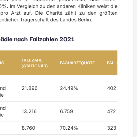
5%. Im Vergleich zu den anderen Kliniken weist die
 pro Arzt auf. Die Charité zählt zu den größten
entlicher Trägerschaft des Landes Berlin.
opädie nach Fallzahlen 2021
FALLZAHL
NG
FACHARZTQUOTE
FÄLLE/ARZT
(STATIONÄR)
und
21.896
24.49%
402
ie
und
13.216
6.759
472
ie
8.760
70.24%
323