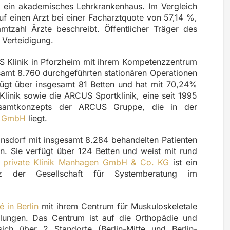
t ein akademisches Lehrkrankenhaus. Im Vergleich
 auf einen Arzt bei einer Facharztquote von 57,14 %,
tzahl Ärzte beschreibt. Öffentlicher Träger des
 Verteidigung.
S Klinik in Pforzheim mit ihrem Kompetenzzentrum
samt 8.760 durchgeführten stationären Operationen
fügt über insgesamt 81 Betten und hat mit 70,24%
linik sowie die ARCUS Sportklinik, eine seit 1995
Gesamtkonzepts der ARCUS Gruppe, die in der
k GmbH
liegt.
ansdorf mit insgesamt 8.284 behandelten Patienten
n. Sie verfügt über 124 Betten und weist mit rund
 private Klinik Manhagen GmbH & Co. KG
ist ein
tz der Gesellschaft für Systemberatung im
é in Berlin
mit ihrem Centrum für Muskuloskeletale
ilungen. Das Centrum ist auf die Orthopädie und
 sich über 2 Standorte (Berlin-Mitte und Berlin-