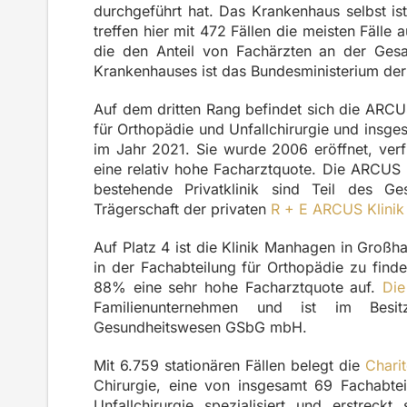
durchgeführt hat. Das Krankenhaus selbst is
treffen hier mit 472 Fällen die meisten Fälle
die den Anteil von Fachärzten an der Gesam
Krankenhauses ist das Bundesministerium der
Auf dem dritten Rang befindet sich die ARCU
für Orthopädie und Unfallchirurgie und
insge
im Jahr 2021. Sie wurde 2006 eröffnet, ver
eine relativ hohe Facharztquote. Die ARCUS K
bestehende Privatklinik sind Teil des 
Trägerschaft der privaten
R + E ARCUS Klini
Auf Platz 4 ist die Klinik Manhagen in Großh
in der Fachabteilung für Orthopädie zu finde
88% eine sehr hohe Facharztquote auf.
Die
Familienunternehmen und ist im Besi
Gesundheitswesen GSbG mbH.
Mit 6.759 stationären Fällen belegt die
Charit
Chirurgie, eine von insgesamt 69 Fachabte
Unfallchirurgie spezialisiert und erstreckt