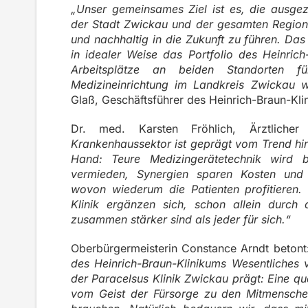
„Unser gemeinsames Ziel ist es, die ausge
der Stadt Zwickau und der gesamten Region a
und nachhaltig in die Zukunft zu führen. Das
in idealer Weise das Portfolio des Heinric
Arbeitsplätze an beiden Standorten 
Medizineinrichtung im Landkreis Zwickau w
Glaß, Geschäftsführer des Heinrich-Braun-Kli
Dr. med. Karsten Fröhlich, Ärztlicher
Krankenhaussektor ist geprägt vom Trend hin 
Hand: Teure Medizingerätetechnik wird b
vermieden, Synergien sparen Kosten und 
wovon wiederum die Patienten profitieren.
Klinik ergänzen sich, schon allein durch 
zusammen stärker sind als jeder für sich.“
Oberbürgermeisterin Constance Arndt betont:
des Heinrich-Braun-Klinikums Wesentliches 
der Paracelsus Klinik Zwickau prägt: Eine qu
vom Geist der Fürsorge zu den Mitmensche