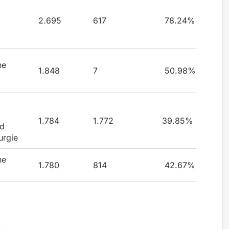
2.695
617
78.24%
he
1.848
7
50.98%
1.784
1.772
39.85%
nd
urgie
he
1.780
814
42.67%