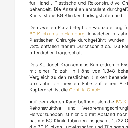
für Hand-, Plastische und Rekonstruktive Ch
behandelt
. Die Anzahl an ambulant durchgefü
Klinik ist die BG Kliniken Ludwigshafen und
Den zweiten Platz belegt die Fachabteilung f
BG Klinikums in Hamburg
, in welcher im Ja
Plastischen Chirurgie durchgeführt wurden.
78% entfallen hier im Durchschnitt ca. 173 Fäll
öffentlicher Trägerschaft.
Das St. Josef-Krankenhaus Kupferdreh in Essen
mit einer Fallzahl in Höhe von 1.848 beha
Vergleich zu den restlichen Kliniken behandel
pro Jahr die meisten Fälle auf einen Arz
Kupferdreh ist die
Contilia GmbH
.
Auf dem vierten Rang befindet sich die
BG Kl
Rekonstruktive und Verbrennungschirur
Hervorzuheben ist hier die mit Abstand höch
hat die BG Klinik Tübingen insgesamt 1.722 O
die BG Kliniken Ludwigshafen und Tübingen